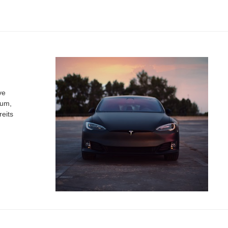
ve
 um,
eits